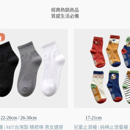
經典熱銷商品
質感生活必備
價
22-26cm
/
26-30cm
17-21cm
 | MIT台灣製 精梳棉 男女適穿
兒童止滑襪 | 純棉止滑童襪