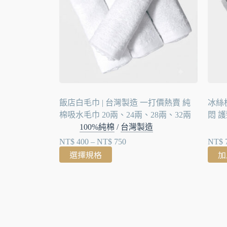
飯店白毛巾 | 台灣製造 一打價熱賣 純
冰絲枕
棉吸水毛巾 20兩、24兩、28兩、32兩
悶 
100%純棉
/
台灣製造
NT$
400
–
NT$
750
NT$
選擇規格
加