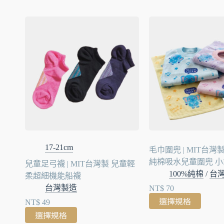
17-21cm
毛巾圍兜 | MIT台灣
純棉吸水兒童圍兜 小
兒童足弓襪 | MIT台灣製 兒童輕
100%純棉
/
台
柔超細機能船襪
台灣製造
NT$
70
選擇規格
NT$
49
選擇規格