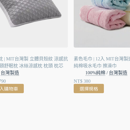
 | MIT台灣製 立體貝殼紋 涼感抗
素色毛巾 | 12入 MIT台灣
護頸舒眠枕 冰絲涼感枕 枕頭 枕芯
純棉吸水毛巾 擦澡巾
台灣製造
100%純棉
/
台灣製造
790
NT$
380
入購物車
選擇規格