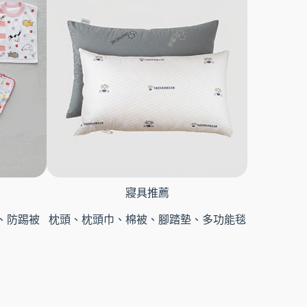
寢具推薦
、防踢被
枕頭、枕頭巾、棉被、腳踏墊、多功能毯