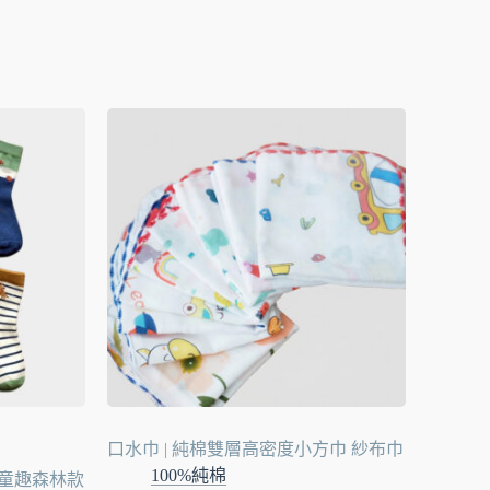
口水巾 | 純棉雙層高密度小方巾 紗布巾
100%純棉
 童趣森林款