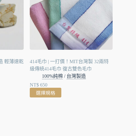
製造 輕薄速乾
414毛巾 | 一打價！MIT台灣製 32兩特
級傳統414毛巾 復古雙色毛巾
100%純棉
/
台灣製造
NT$
650
選擇規格