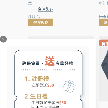
款
中筒
台灣製造
NT$
45
NT$
選擇規格
選
特