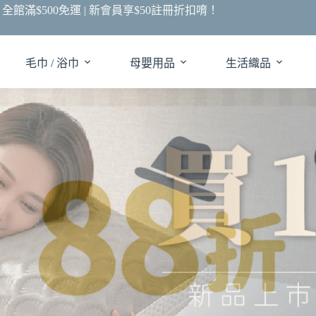
全館滿$500免運 | 新會員享$50註冊折扣唷！
毛巾 / 浴巾
母嬰用品
生活織品