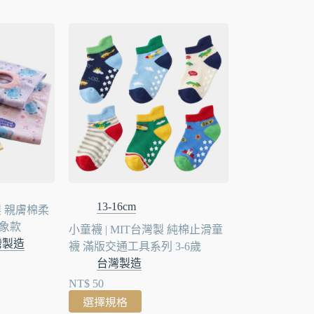
13-16cm
製 親膚棉柔
象款
小童襪 | MIT台灣製 純棉止滑童
灣製造
襪 滿版交通工具系列 3-6歲
台灣製造
NT$
50
選擇規格