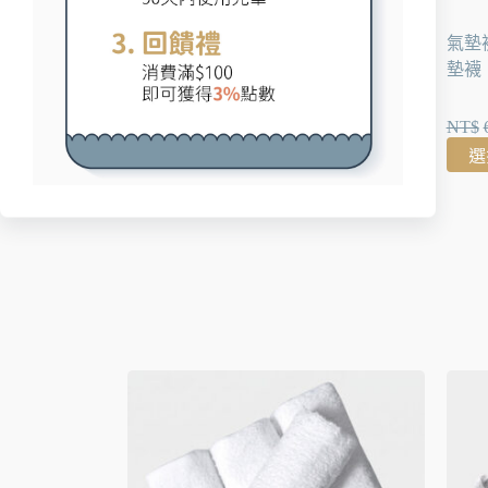
14-17cm
小童襪 | MIT台灣製 純棉止滑童襪 繽紛
氣墊襪
汽車馬路款 4-7歲
墊襪
台灣製造
NT$
50
NT$
選擇規格
選